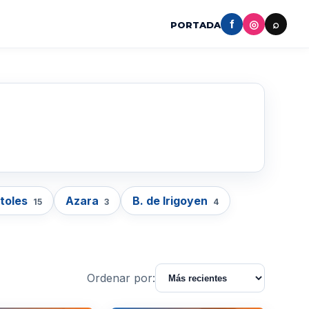
f
◎
⌕
PORTADA
toles
Azara
B. de Irigoyen
15
3
4
Ordenar por: