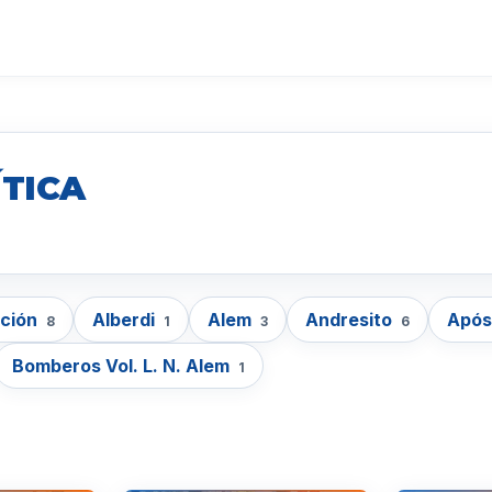
ÍTICA
cción
Alberdi
Alem
Andresito
Após
8
1
3
6
Bomberos Vol. L. N. Alem
1