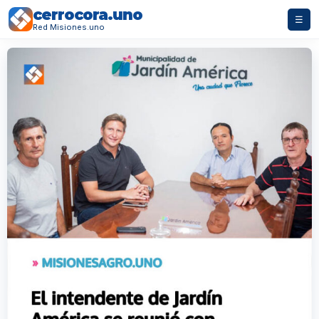
cerrocora.uno
☰
Red Misiones.uno