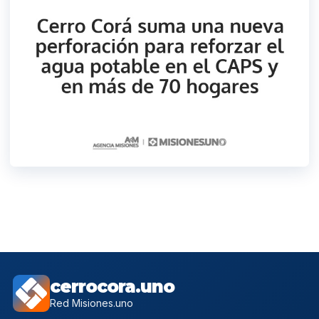
cerrocora.uno
Red Misiones.uno