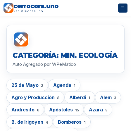
cerrocora.uno
☰
Red Misiones.uno
CATEGORÍA: MIN. ECOLOGÍA
Auto Agregado por WPeMatico
25 de Mayo
Agenda
2
1
Agro y Producción
Alberdi
Alem
8
1
3
Andresito
Apóstoles
Azara
6
15
3
B. de Irigoyen
Bomberos
4
1