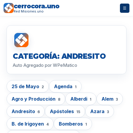
cerrocora.uno
☰
Red Misiones.uno
CATEGORÍA: ANDRESITO
Auto Agregado por WPeMatico
25 de Mayo
Agenda
2
1
Agro y Producción
Alberdi
Alem
8
1
3
Andresito
Apóstoles
Azara
6
15
3
B. de Irigoyen
Bomberos
4
1