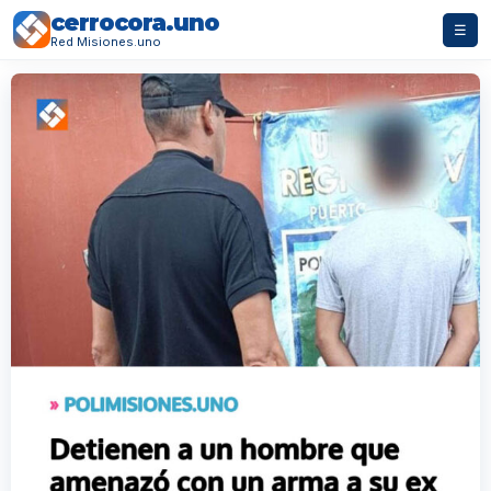
cerrocora.uno
☰
Red Misiones.uno