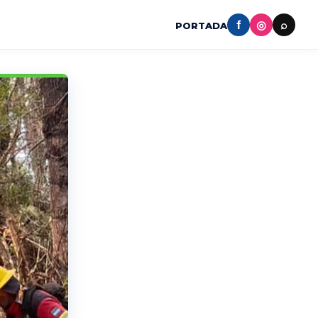
f
◎
⌕
PORTADA