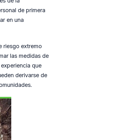
és de la
ersonal de primera
jar en una
e riesgo extremo
emar las medidas de
 experiencia que
ueden derivarse de
 comunidades.