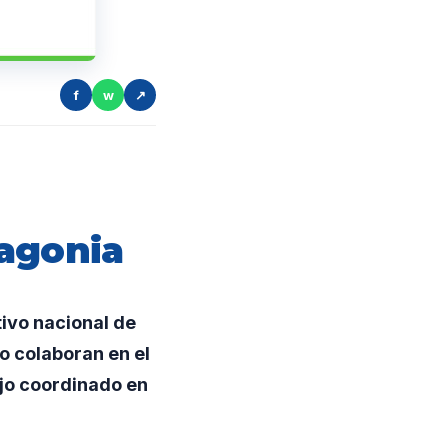
f
w
↗
s
tagonia
tivo nacional de
o colaboran en el
ajo coordinado en