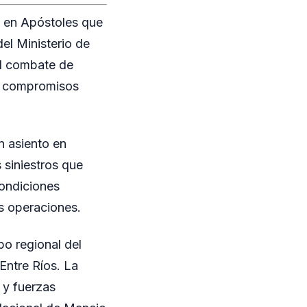
e en Apóstoles que
el Ministerio de
el combate de
os compromisos
n asiento en
s siniestros que
condiciones
as operaciones.
po regional del
Entre Ríos. La
 y fuerzas