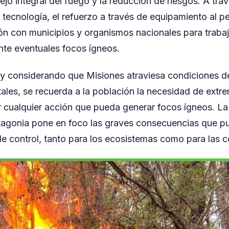
jo integral del fuego y la reducción de riesgos. A trav
tecnología, el refuerzo a través de equipamiento al p
ción con municipios y organismos nacionales para traba
nte eventuales focos ígneos.
 y considerando que Misiones atraviesa condiciones d
tales, se recuerda a la población la necesidad de extr
r cualquier acción que pueda generar focos ígneos. La
atagonia pone en foco las graves consecuencias que p
de control, tanto para los ecosistemas como para las