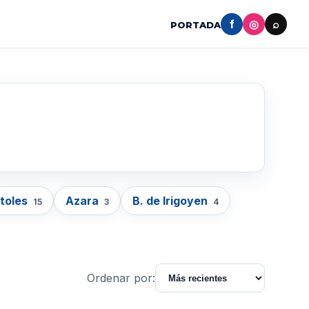
f
◎
⌕
PORTADA
toles
Azara
B. de Irigoyen
15
3
4
Ordenar por: