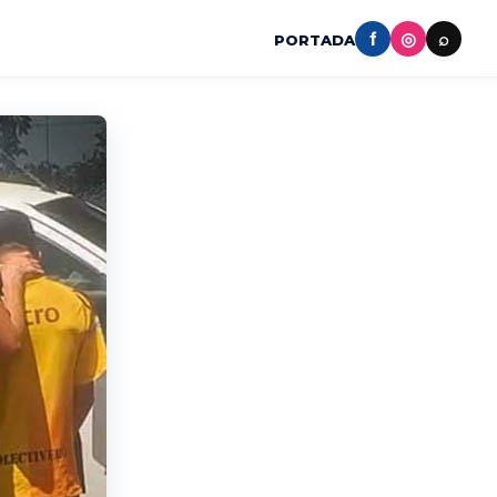
f
◎
⌕
PORTADA