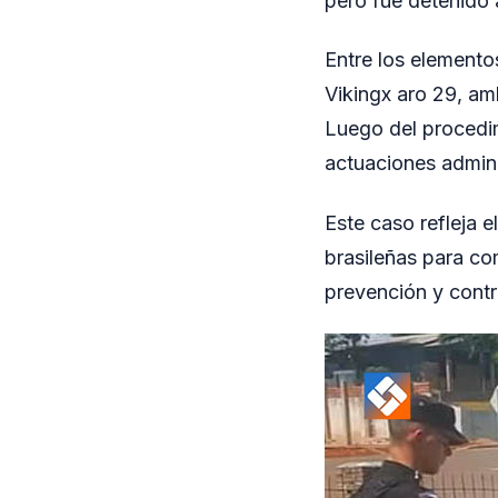
pero fue detenido
Entre los elemento
Vikingx aro 29, am
Luego del procedim
actuaciones admini
Este caso refleja e
brasileñas para com
prevención y contro