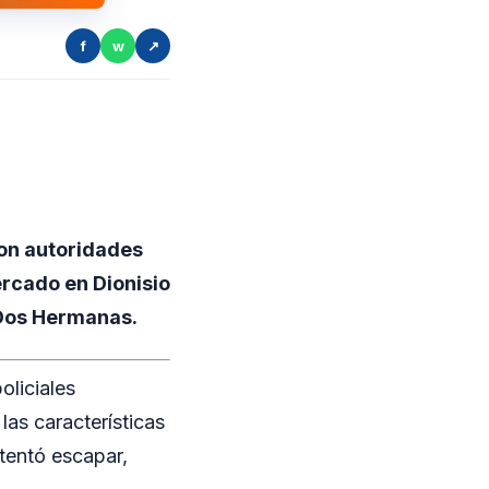
f
w
↗
con autoridades
ercado en Dionisio
e Dos Hermanas.
oliciales
las características
ntentó escapar,