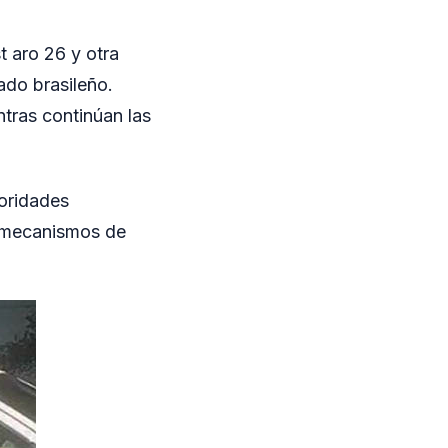
t aro 26 y otra
ado brasileño.
tras continúan las
toridades
os mecanismos de