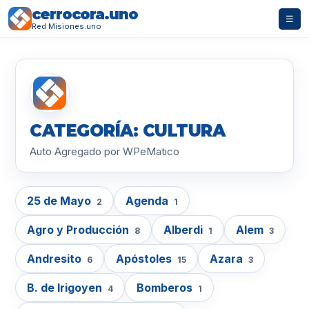
cerrocora.uno
☰
Red Misiones.uno
CATEGORÍA: CULTURA
Auto Agregado por WPeMatico
25 de Mayo
Agenda
2
1
Agro y Producción
Alberdi
Alem
8
1
3
Andresito
Apóstoles
Azara
6
15
3
B. de Irigoyen
Bomberos
4
1