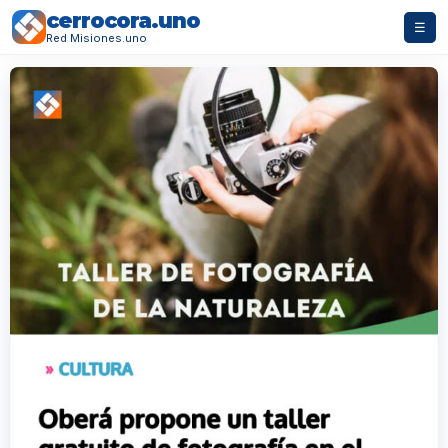
cerrocora.uno
☰
Red Misiones.uno