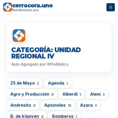
cerrocora.uno
☰
Red Misiones.uno
CATEGORÍA: UNIDAD
REGIONAL IV
Auto Agregado por WPeMatico
25 de Mayo
Agenda
2
1
Agro y Producción
Alberdi
Alem
8
1
3
Andresito
Apóstoles
Azara
6
15
3
B. de Irigoyen
Bomberos
4
1