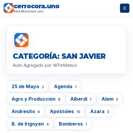
cerrocora.uno
☰
Red Misiones.uno
CATEGORÍA: SAN JAVIER
Auto Agregado por WPeMatico
25 de Mayo
Agenda
2
1
Agro y Producción
Alberdi
Alem
8
1
3
Andresito
Apóstoles
Azara
6
15
3
B. de Irigoyen
Bomberos
4
1