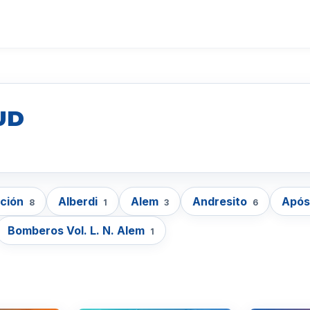
UD
cción
Alberdi
Alem
Andresito
Após
8
1
3
6
Bomberos Vol. L. N. Alem
1