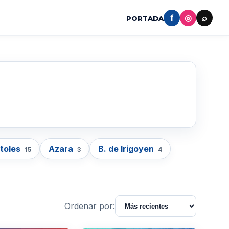
f
◎
⌕
PORTADA
toles
Azara
B. de Irigoyen
15
3
4
Ordenar por: