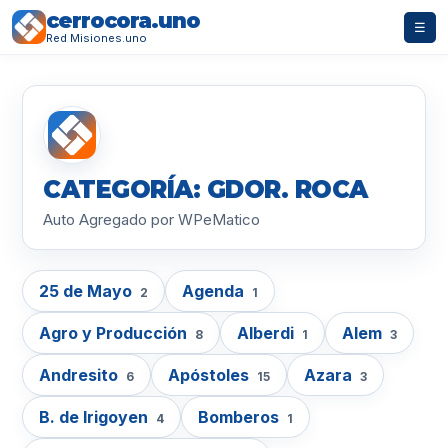
cerrocora.uno
☰
Red Misiones.uno
CATEGORÍA: GDOR. ROCA
Auto Agregado por WPeMatico
25 de Mayo
Agenda
2
1
Agro y Producción
Alberdi
Alem
8
1
3
Andresito
Apóstoles
Azara
6
15
3
B. de Irigoyen
Bomberos
4
1