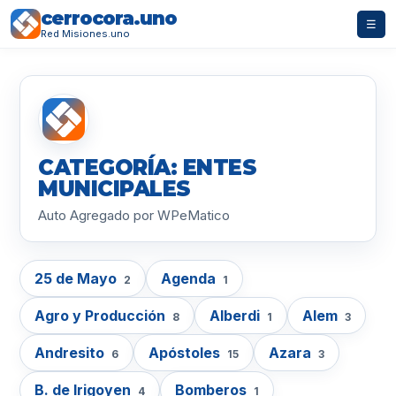
cerrocora.uno
☰
Red Misiones.uno
CATEGORÍA: ENTES
MUNICIPALES
Auto Agregado por WPeMatico
25 de Mayo
Agenda
2
1
Agro y Producción
Alberdi
Alem
8
1
3
Andresito
Apóstoles
Azara
6
15
3
B. de Irigoyen
Bomberos
4
1