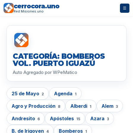
cerrocora.uno
☰
Red Misiones.uno
CATEGORÍA: BOMBEROS
VOL. PUERTO IGUAZÚ
Auto Agregado por WPeMatico
25 de Mayo
Agenda
2
1
Agro y Producción
Alberdi
Alem
8
1
3
Andresito
Apóstoles
Azara
6
15
3
B. de Irigoyen
Bomberos
4
1