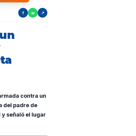
f
w
↗
 un
y
ta
 armada contra un
a del padre de
y señaló el lugar