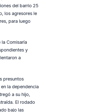
iones del barrio 25
 los agresores le
res, para luego
e la Comisaría
espondientes y
rientaron a
os presuntos
a en la dependencia
tregó a su hijo,
traída. El rodado
ado bajo las