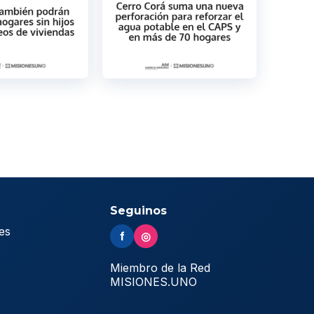
Seguinos
es
f
◎
s
Miembro de la Red
MISIONES.UNO