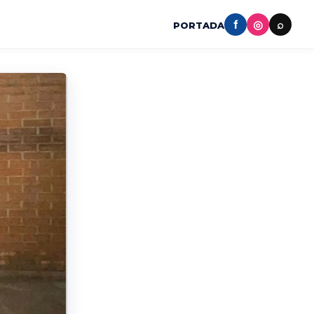
f
◎
⌕
PORTADA