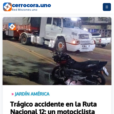
cerrocora.uno
☰
Red Misiones.uno