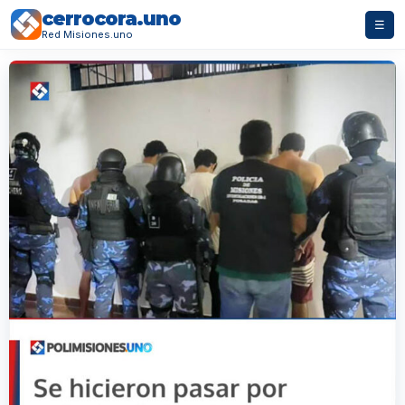
cerrocora.uno
☰
Red Misiones.uno