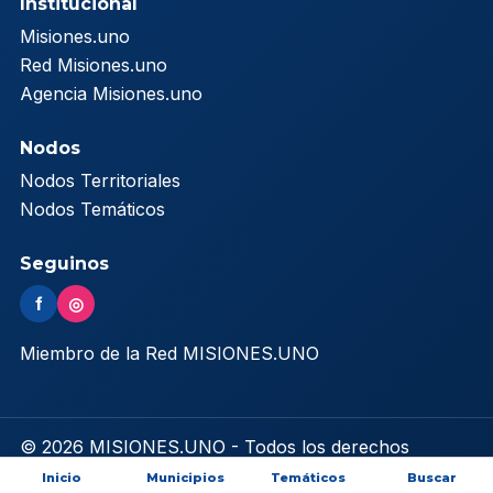
Institucional
Misiones.uno
Red Misiones.uno
Agencia Misiones.uno
Nodos
Nodos Territoriales
Nodos Temáticos
Seguinos
f
◎
Miembro de la Red MISIONES.UNO
© 2026 MISIONES.UNO - Todos los derechos
reservados
Inicio
Municipios
Temáticos
Buscar