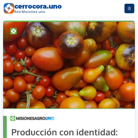
cerrocora.uno
☰
Red Misiones.uno