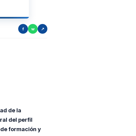
f
w
↗
ad de la
al del perfil
 de formación y