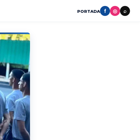
f
◎
⌕
PORTADA