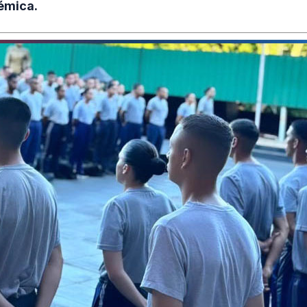
émica.