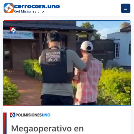
cerrocora.uno
☰
Red Misiones.uno