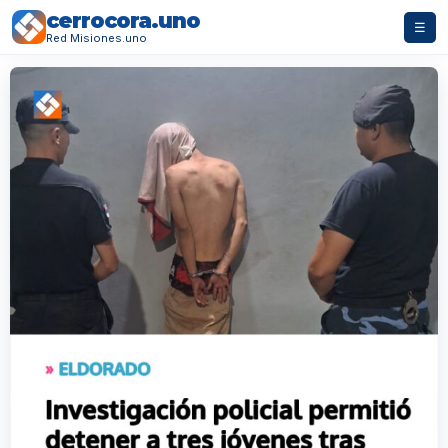
cerrocora.uno
☰
Red Misiones.uno