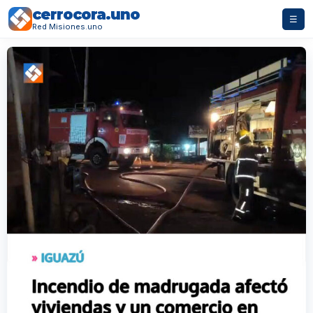
cerrocora.uno
☰
Red Misiones.uno