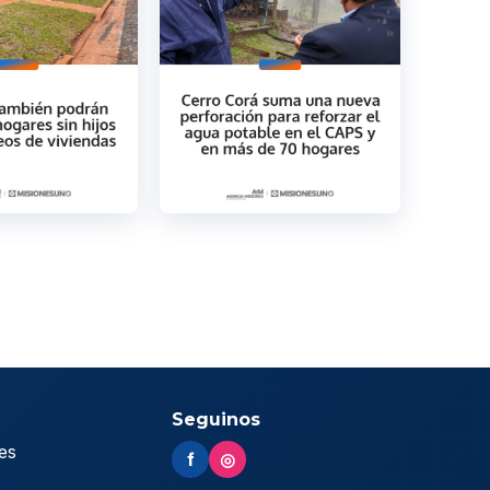
Seguinos
es
f
◎
s