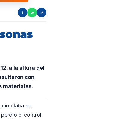
f
w
↗
rsonas
2, a la altura del
resultaron con
s materiales.
 circulaba en
perdió el control