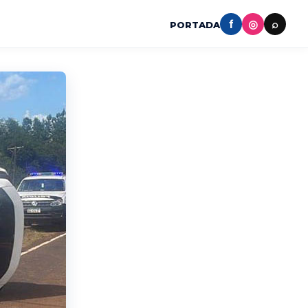
f
◎
⌕
PORTADA