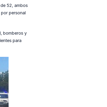
, de 52, ambos
s por personal
al, bomberos y
dientes para