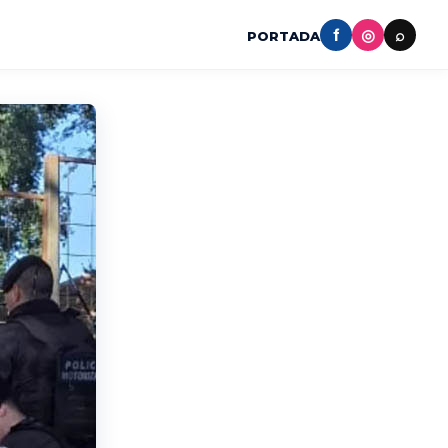
f
◎
⌕
PORTADA