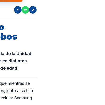
f
w
↗
o
obos
ada de la Unidad
 en distintos
 de edad.
que mientras se
, junto a su hijo
o celular Samsung