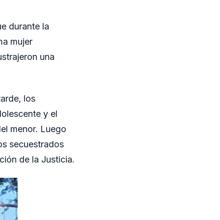
e durante la
ma mujer
ustrajeron una
tarde, los
olescente y el
del menor. Luego
tos secuestrados
ión de la Justicia.