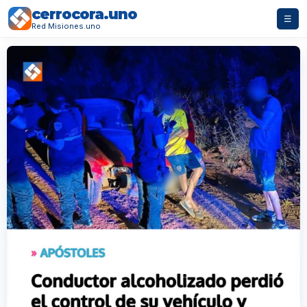
cerrocora.uno
☰
Red Misiones.uno