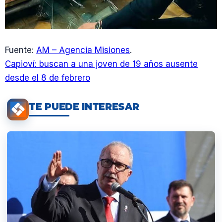
Fuente:
AM – Agencia Misiones
.
Capioví: buscan a una joven de 19 años ausente
desde el 8 de febrero
TE PUEDE INTERESAR