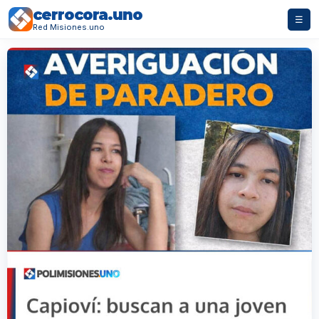
cerrocora.uno
☰
Red Misiones.uno