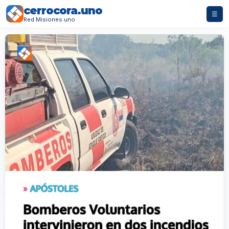
cerrocora.uno
☰
Red Misiones.uno