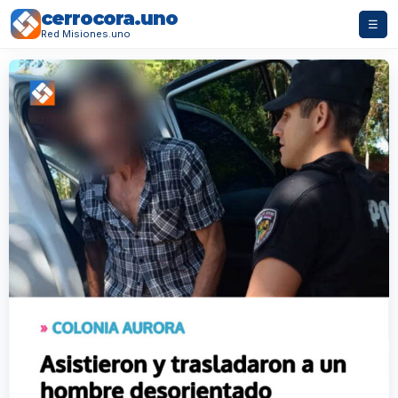
cerrocora.uno
☰
Red Misiones.uno